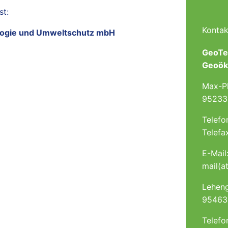
st:
Kontak
logie und Umweltschutz mbH
GeoTe
Geoök
Max-P
95233
Telef
Telefa
E-Mail
mail(a
Lehen
95463
Telef