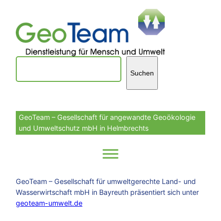
Zum
Inhalt
springen
Suchen
Suchen
GeoTeam – Gesellschaft für angewandte Geoökologie
und Umweltschutz mbH in Helmbrechts
GeoTeam – Gesellschaft für umweltgerechte Land- und
Wasserwirtschaft mbH in Bayreuth präsentiert sich unter
geoteam-umwelt.de